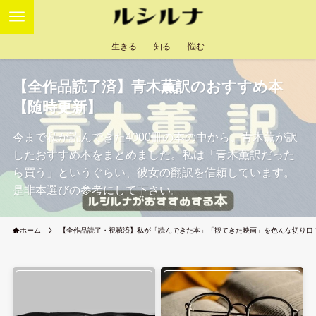
生きる
知る
悩む
【全作品読了済】青木薫訳のおすすめ本
【随時更新】
今まで私が読んできた4000冊の本の中から、青木薫が訳
したおすすめ本をまとめました。私は「青木薫訳だった
ら買う」というぐらい、彼女の翻訳を信頼しています。
是非本選びの参考にして下さい。
ホーム
【全作品読了・視聴済】私が「読んできた本」「観てきた映画」を色んな切り口