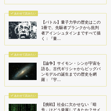
あわせて読みたい
【バトル】量子力学の歴史はこの
1冊で。先駆者プランクから批判
者アインシュタインまですべて描
く：『量…
あわせて読みたい
【論争】サイモン・シンが宇宙を
語る。古代ギリシャからビッグバ
ンモデルの誕生までの歴史を網
羅：『宇…
あわせて読みたい
【挑戦】社会に欠かせない「暗
号」はどう発展してきたか？サイ