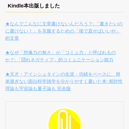
Kindle本出版しました
★なんでこんなに文章書けないんだろう？: 「書きたいの
に書けない！」を克服するための「後で直せばいいや」
的文章
★なぜ「想像力の無さ」が「コミュ力」と呼ばれるの
か？: 「隠れネガティブ」的コミュニケーション能力
★天才・アインシュタインの生涯・功績をベースに、簡
単過ぎない面白科学雑学を分かりやすく書いた本: 相対性
理論も宇宙論も量子論も 完全版