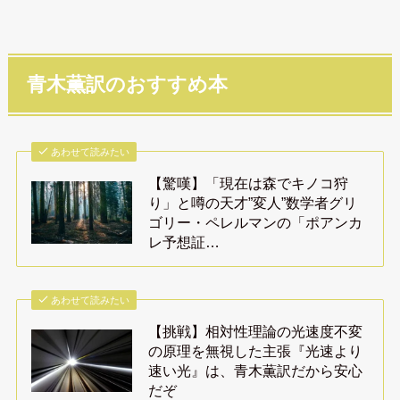
青木薫訳のおすすめ本
あわせて読みたい
【驚嘆】「現在は森でキノコ狩
り」と噂の天才”変人”数学者グリ
ゴリー・ペレルマンの「ポアンカ
レ予想証…
あわせて読みたい
【挑戦】相対性理論の光速度不変
の原理を無視した主張『光速より
速い光』は、青木薫訳だから安心
だぞ