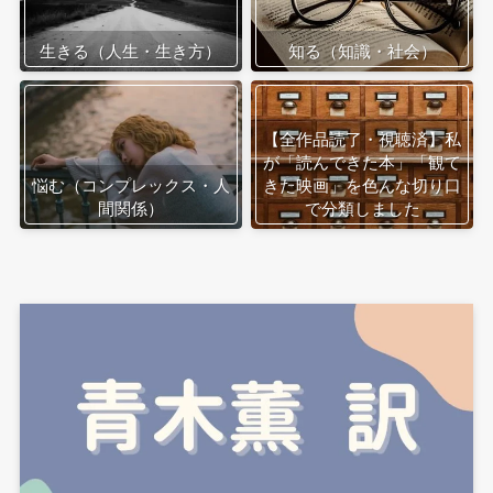
生きる（人生・生き方）
知る（知識・社会）
【全作品読了・視聴済】私
が「読んできた本」「観て
悩む（コンプレックス・人
きた映画」を色んな切り口
間関係）
で分類しました