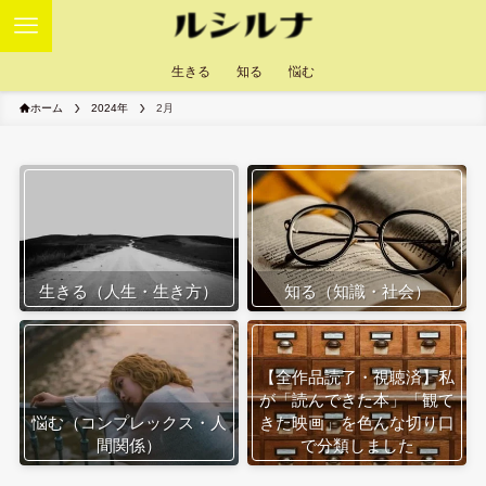
生きる
知る
悩む
ホーム
2024年
2月
生きる（人生・生き方）
知る（知識・社会）
【全作品読了・視聴済】私
が「読んできた本」「観て
悩む（コンプレックス・人
きた映画」を色んな切り口
間関係）
で分類しました