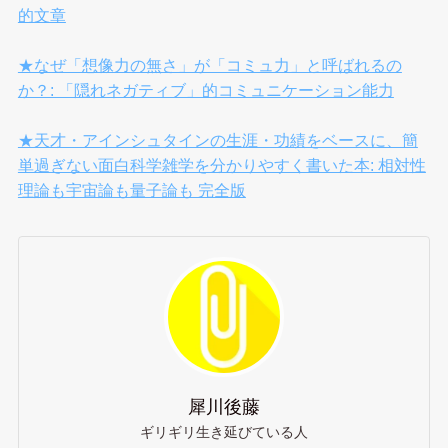
的文章
★なぜ「想像力の無さ」が「コミュ力」と呼ばれるの
か？: 「隠れネガティブ」的コミュニケーション能力
★天才・アインシュタインの生涯・功績をベースに、簡
単過ぎない面白科学雑学を分かりやすく書いた本: 相対性
理論も宇宙論も量子論も 完全版