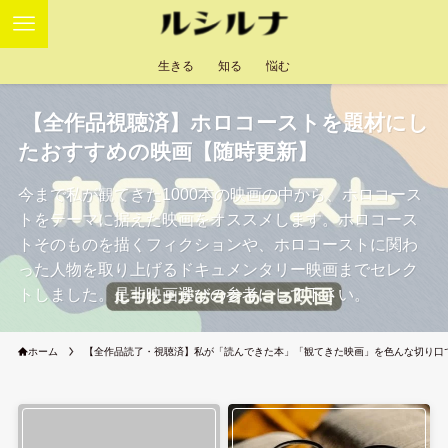
生きる
知る
悩む
【全作品視聴済】ホロコーストを題材にし
たおすすめの映画【随時更新】
今まで私が観てきた1000本の映画の中から、ホロコース
トをテーマに据えた映画をオススメします。ホロコース
トそのものを描くフィクションや、ホロコーストに関わ
った人物を取り上げるドキュメンタリー映画までセレク
トしました。是非映画選びの参考にして下さい。
ホーム
【全作品読了・視聴済】私が「読んできた本」「観てきた映画」を色んな切り口