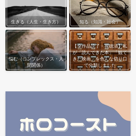
生きる（人生・生き方）
知る（知識・社会）
【全作品読了・視聴済】私
が「読んできた本」「観て
悩む（コンプレックス・人
きた映画」を色んな切り口
間関係）
で分類しました