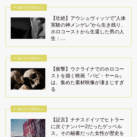
あわせて読みたい
【壮絶】アウシュヴィッツで”人体
実験の神メンゲレ”から生き残り、
ホロコーストから生還した男の人
生：…
あわせて読みたい
【衝撃】ウクライナでのホロコー
ストを描く映画『バビ・ヤール』
は、集めた素材映像が凄まじすぎ
る
あわせて読みたい
【証言】ナチスドイツでヒトラー
に次ぐナンバー2だったゲッベル
ス。その秘書だった女性が歴史を