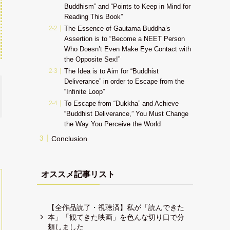
Buddhism” and “Points to Keep in Mind for
Reading This Book”
The Essence of Gautama Buddha’s
Assertion is to “Become a NEET Person
Who Doesn’t Even Make Eye Contact with
the Opposite Sex!”
The Idea is to Aim for “Buddhist
Deliverance” in order to Escape from the
“Infinite Loop”
To Escape from “Dukkha” and Achieve
“Buddhist Deliverance,” You Must Change
the Way You Perceive the World
Conclusion
オススメ記事リスト
【全作品読了・視聴済】私が「読んできた
本」「観てきた映画」を色んな切り口で分
類しました