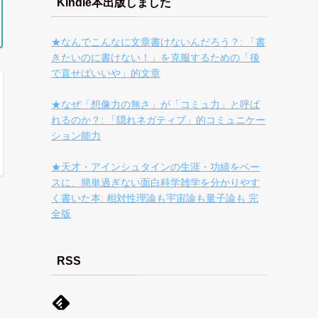
Kindle本出版しました
★なんでこんなに文章書けないんだろう？: 「書
きたいのに書けない！」を克服するための「後
で直せばいいや」的文章
★なぜ「想像力の無さ」が「コミュ力」と呼ば
れるのか？: 「隠れネガティブ」的コミュニケー
ション能力
★天才・アインシュタインの生涯・功績をベー
スに、簡単過ぎない面白科学雑学を分かりやす
く書いた本: 相対性理論も宇宙論も量子論も 完
全版
RSS