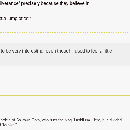
liverance” precisely because they believe in
t a lump of fat.”
o be very interesting, even though I used to feel a little
n article of Saikawa Goto, who runs the blog “Lushiluna. Here, it is divided
d “Movies”.