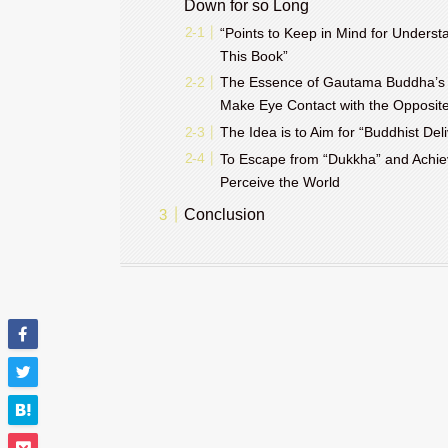
Down for so Long
“Points to Keep in Mind for Unders
This Book”
The Essence of Gautama Buddha’s 
Make Eye Contact with the Opposite
The Idea is to Aim for “Buddhist Del
To Escape from “Dukkha” and Achie
Perceive the World
Conclusion