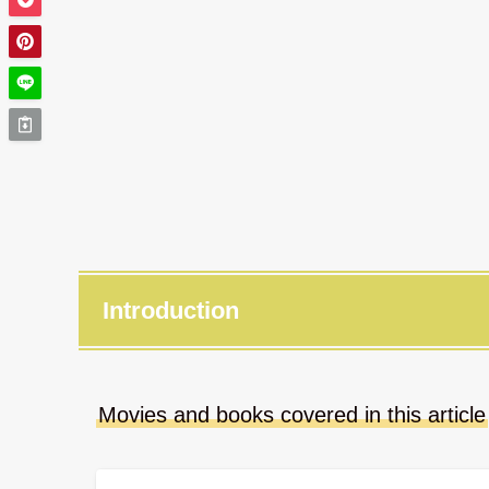
Introduction
Movies and books covered in this article