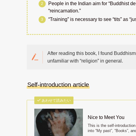
People in the Indian aim for “Buddhist de
“reincarnation.”
“Training” is necessary to see “tits” as “jus
After reading this book, I found Buddhism t
unfamiliar with “religion” in general.
Self-introduction article
あわせて読みたい
Nice to Meet You
This is the self-introductio
into “My past”, “Books”, an