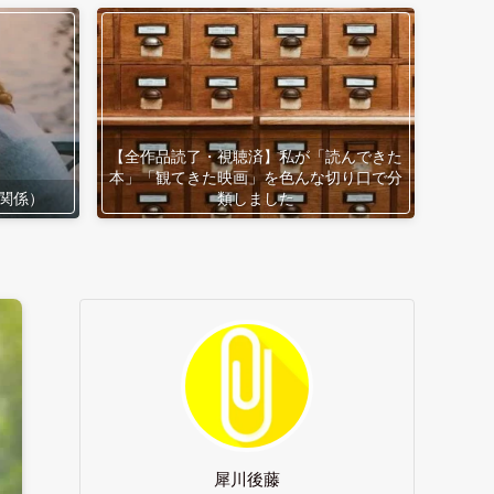
【全作品読了・視聴済】私が「読んできた
本」「観てきた映画」を色んな切り口で分
関係）
類しました
犀川後藤