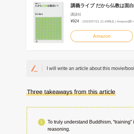
講義ライブ だから仏教は面白い
講談社
¥924
（2023/07/21 21:40時点 | Amazon調
Amazon
I will write an article about this movie/boo
Three takeaways from this article
To truly understand Buddhism, “training” i
reasoning.