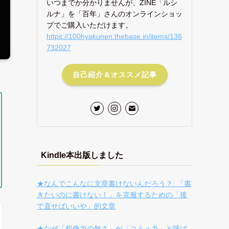
いつまでか分かりませんが、ZINE「ルシ
ルナ」を「百年」さんのオンラインショッ
プでご購入いただけます。
https://100hyakunen.thebase.in/items/136
732027
自己紹介＆オススメ記事
Kindle本出版しました
★なんでこんなに文章書けないんだろう？: 「書
きたいのに書けない！」を克服するための「後
で直せばいいや」的文章
★なぜ「想像力の無さ」が「コミュ力」と呼ば