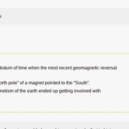
k
 stratum of time when the most recent geomagnetic reversal
orth pole” of a magnet pointed to the “South”.
etism of the earth ended up getting involved with