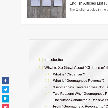
English Articles
The English articles in the
Introduction
What is So Great About “Chibanian”
What is “Chibanian”?
What is “Geomagnetic Reversal”?
“Geomagnetic Reversal” was Not Easi
Two Reasons Why “Geomagnetic Re
The Author Conducted a Decisive S
From “Geomagnetic Reversal” to “C