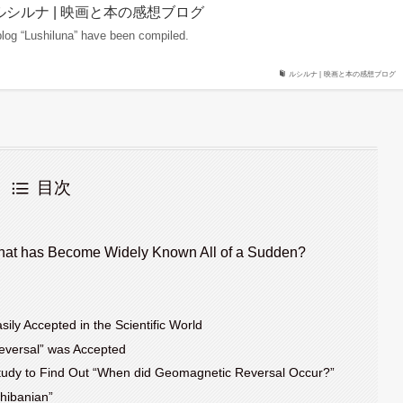
 List | ルシルナ | 映画と本の感想ブログ
 blog “Lushiluna” have been compiled.
ルシルナ | 映画と本の感想ブログ
目次
 that has Become Widely Known All of a Sudden?
ly Accepted in the Scientific World
versal” was Accepted
tudy to Find Out “When did Geomagnetic Reversal Occur?”
hibanian”