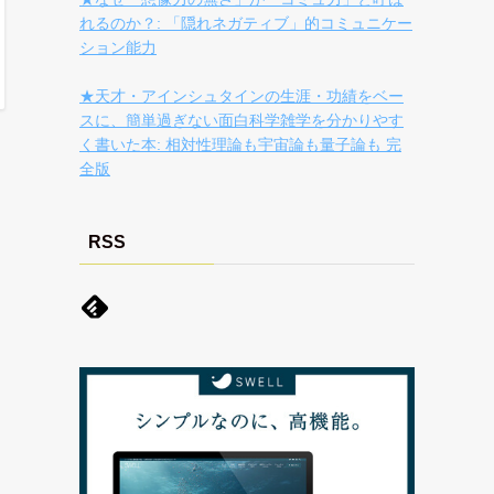
れるのか？: 「隠れネガティブ」的コミュニケー
ション能力
★天才・アインシュタインの生涯・功績をベー
スに、簡単過ぎない面白科学雑学を分かりやす
く書いた本: 相対性理論も宇宙論も量子論も 完
全版
RSS