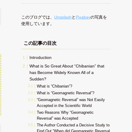
このブログでは、
Unsplash
と
Pixabay
の写真を
使用しています。
この記事の目次
Introduction
What is So Great About “Chibanian” that
has Become Widely Known All of a
Sudden?
What is “Chibanian”?
What is “Geomagnetic Reversal”?
“Geomagnetic Reversal” was Not Easily
Accepted in the Scientific World
Two Reasons Why “Geomagnetic
Reversal” was Accepted
The Author Conducted a Decisive Study to
Find Out “When did Geomagnetic Reversal