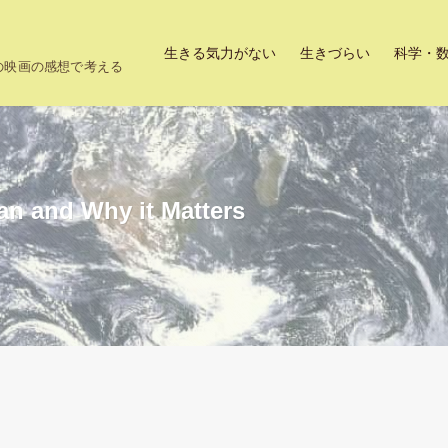
生きる気力がない
生きづらい
科学・
上の映画の感想で考える
an and Why it Matters