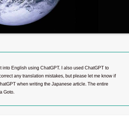
d it into English using ChatGPT. I also used ChatGPT to
o correct any translation mistakes, but please let me know if
 ChatGPT when writing the Japanese article. The entire
wa Goto.