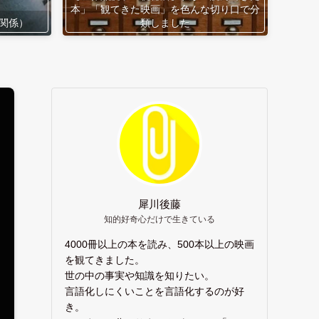
本」「観てきた映画」を色んな切り口で分
関係）
類しました
犀川後藤
知的好奇心だけで生きている
4000冊以上の本を読み、500本以上の映画
を観てきました。
世の中の事実や知識を知りたい。
言語化しにくいことを言語化するのが好
き。