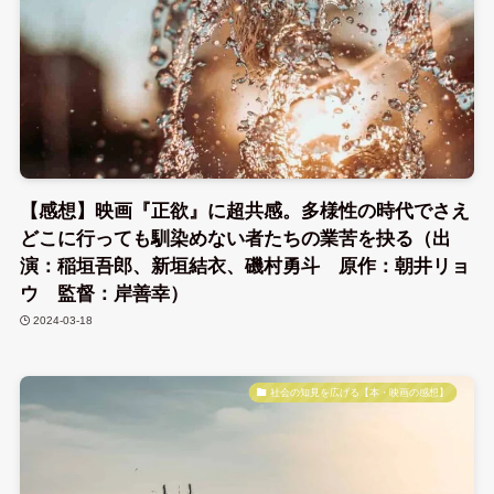
【感想】映画『正欲』に超共感。多様性の時代でさえ
どこに行っても馴染めない者たちの業苦を抉る（出
演：稲垣吾郎、新垣結衣、磯村勇斗 原作：朝井リョ
ウ 監督：岸善幸）
2024-03-18
社会の知見を広げる【本・映画の感想】