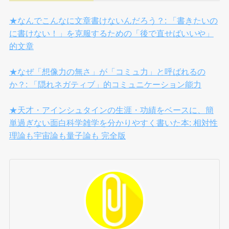
★なんでこんなに文章書けないんだろう？: 「書きたいの
に書けない！」を克服するための「後で直せばいいや」
的文章
★なぜ「想像力の無さ」が「コミュ力」と呼ばれるの
か？: 「隠れネガティブ」的コミュニケーション能力
★天才・アインシュタインの生涯・功績をベースに、簡
単過ぎない面白科学雑学を分かりやすく書いた本: 相対性
理論も宇宙論も量子論も 完全版