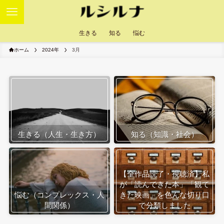
生きる
知る
悩む
ホーム
2024年
3月
生きる（人生・生き方）
知る（知識・社会）
【全作品読了・視聴済】私
が「読んできた本」「観て
悩む（コンプレックス・人
きた映画」を色んな切り口
間関係）
で分類しました