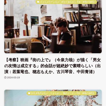
コミュニケーション・分かり合えない【本・映画の感想】
【考察】映画『街の上で』（今泉力哉）が描く「男女
の友情は成立する」的会話が超絶妙で素晴らしい（出
演：若葉竜也、穂志もえか、古川琴音、中田青渚）
2024-03-19
生きる気力がない・つまらない・働きたくない【本・映画の感想】