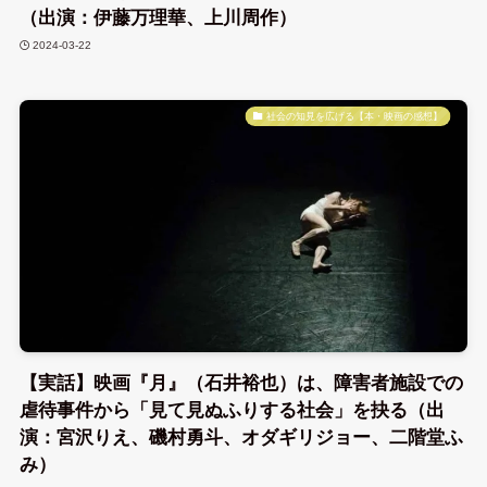
（出演：伊藤万理華、上川周作）
2024-03-22
社会の知見を広げる【本・映画の感想】
【実話】映画『月』（石井裕也）は、障害者施設での
虐待事件から「見て見ぬふりする社会」を抉る（出
演：宮沢りえ、磯村勇斗、オダギリジョー、二階堂ふ
み）