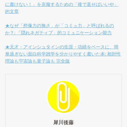
に書けない！」を克服するための「後で直せばいいや」
的文章
★なぜ「想像力の無さ」が「コミュ力」と呼ばれるの
か？: 「隠れネガティブ」的コミュニケーション能力
★天才・アインシュタインの生涯・功績をベースに、簡
単過ぎない面白科学雑学を分かりやすく書いた本: 相対性
理論も宇宙論も量子論も 完全版