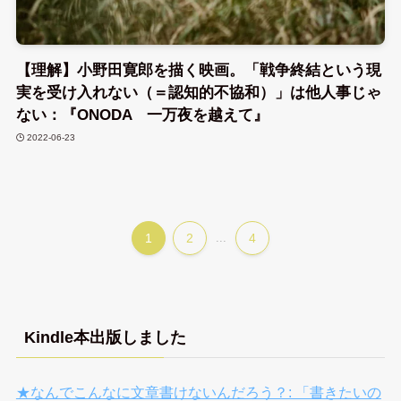
【理解】小野田寛郎を描く映画。「戦争終結という現
実を受け入れない（＝認知的不協和）」は他人事じゃ
ない：『ONODA 一万夜を越えて』
2022-06-23
1
2
...
4
Kindle本出版しました
★なんでこんなに文章書けないんだろう？: 「書きたいの