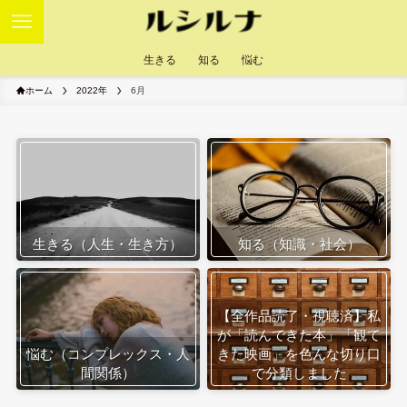
生きる
知る
悩む
ホーム
2022年
6月
生きる（人生・生き方）
知る（知識・社会）
【全作品読了・視聴済】私
が「読んできた本」「観て
悩む（コンプレックス・人
きた映画」を色んな切り口
間関係）
で分類しました