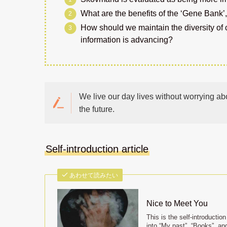
What are the benefits of the ‘Gene Bank’,
How should we maintain the diversity of c
information is advancing?
We live our day lives without worrying abo
the future.
Self-introduction article
あわせて読みたい
Nice to Meet You
This is the self-introductio
into “My past”, “Books”, an