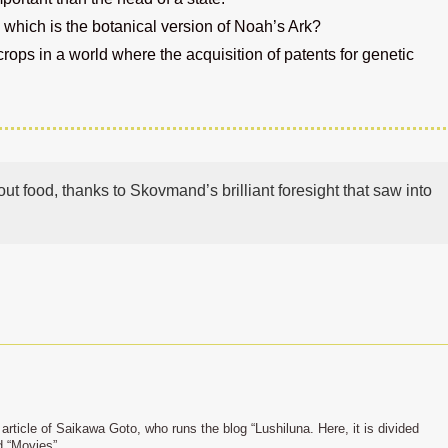
 which is the botanical version of Noah’s Ark?
rops in a world where the acquisition of patents for genetic
ut food, thanks to Skovmand’s brilliant foresight that saw into
n article of Saikawa Goto, who runs the blog “Lushiluna. Here, it is divided
d “Movies”.