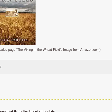
 sales page “The Viking in the Wheat Field”: Image from Amazon.com)
k
ortant than the head of a state.