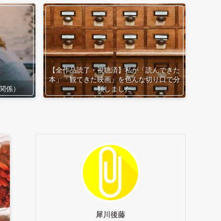
【全作品読了・視聴済】私が「読んできた
本」「観てきた映画」を色んな切り口で分
関係）
類しました
犀川後藤