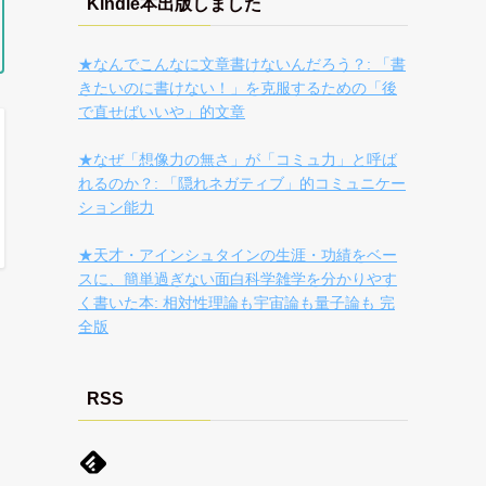
Kindle本出版しました
★なんでこんなに文章書けないんだろう？: 「書
きたいのに書けない！」を克服するための「後
で直せばいいや」的文章
★なぜ「想像力の無さ」が「コミュ力」と呼ば
れるのか？: 「隠れネガティブ」的コミュニケー
ション能力
★天才・アインシュタインの生涯・功績をベー
スに、簡単過ぎない面白科学雑学を分かりやす
く書いた本: 相対性理論も宇宙論も量子論も 完
全版
RSS