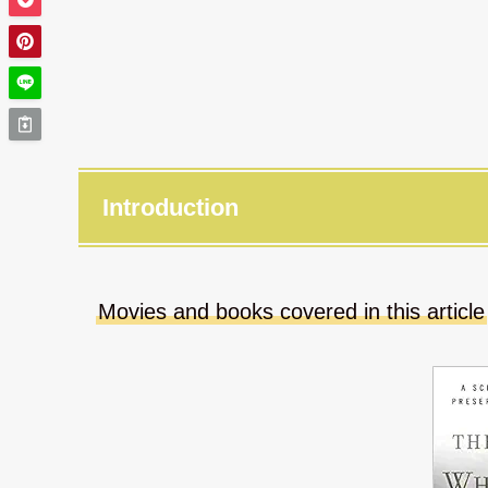
Introduction
Movies and books covered in this article