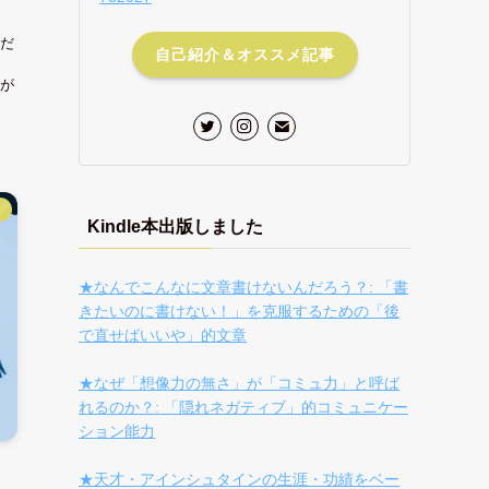
だ
自己紹介＆オススメ記事
。
が
】
Kindle本出版しました
★なんでこんなに文章書けないんだろう？: 「書
きたいのに書けない！」を克服するための「後
で直せばいいや」的文章
★なぜ「想像力の無さ」が「コミュ力」と呼ば
れるのか？: 「隠れネガティブ」的コミュニケー
ション能力
★天才・アインシュタインの生涯・功績をベー