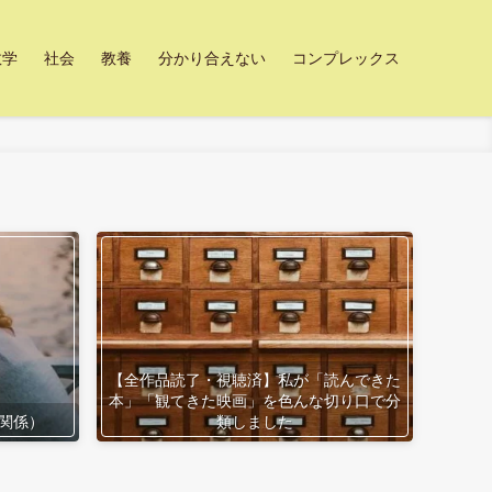
数学
社会
教養
分かり合えない
コンプレックス
【全作品読了・視聴済】私が「読んできた
本」「観てきた映画」を色んな切り口で分
関係）
類しました