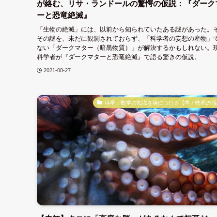
が絡む、リサ・ランドールの驚愕の仮説：『ダーク
ーと恐竜絶滅』
「生物の絶滅」には、以前から知られていたある謎があった。
その謎を、未だに観測されておらず、「科学者の妄想の産物」
ない「ダークマター（暗黒物質）」が解決するかもしれない。
科学者が『ダークマターと恐竜絶滅』で語る驚きの仮説。
2021-08-27
科学・数学の知識を身につける【本・映画の感