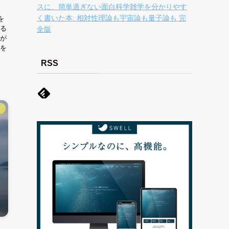
スに、簡単過ぎない面白科学雑学を分かりやす
く書いた本: 相対性理論も宇宙論も量子論も 完
を
る
全版
が
を
RSS
】