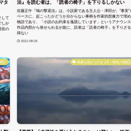
マタ
法』を読む者は、「読者の椅子」を下りるしかない
佐藤正午『鳩の撃退法』は、小説家である主人公・津田が、”事実”
ベースに、起こったかどうか分からない事柄を作家的想像力で埋め
そして
物語であり、「小説のお約束を逸脱しています」というアナウンス
でしか
作品内部から発せられるが故に、読者は「読者の椅子」を下りざる
現役の
得ない
2021-08-26
想】
教養を身につける【本・映画の感想