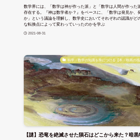
数学界には、「数学は神が作った派」と「数学は人間が作った
存在する。『神は数学者か？』をベースに、「数学は発見か、
か」という議論を理解し、数学史においてそれぞれの認識がど
な転換点によって変わっていったのかを学ぶ
2021-08-31
科学・数学の知識を身につける【本・映画の感
【謎】恐竜を絶滅させた隕石はどこから来た？暗黒