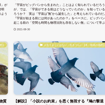
派」が
「宇宙がビッグバンから生まれた」ことはよく知られているだろう
発明
が、では、「宇宙ができる前はどうなっていたのか」を知っている
のよう
ろうか？ 実は「宇宙は”無”から誕生した」と考えられているのだ
『宇宙が始まる前には何があったのか？』をベースに、ビッグバン
起こる前の「空間も時間も物理法則も存在しない無」について学ぶ
2021-08-30
想】
人生うまくいかない・生きづらい【本・映画の感想
物質
【解説】「小説のお約束」を悉く無視する『鳩の撃退