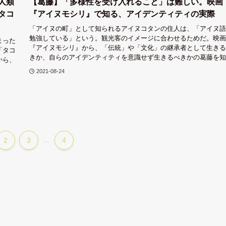
人類
【葛藤】「多様性を受け入れること」は難しい。映画
タコ
『アイヌモシリ』で知る、アイデンティティの実際
「アイヌの町」として知られるアイヌコタンの住人は、「アイヌ語
勉強している」という。観光客のイメージに合わせるためだ。映画
まった
『アイヌモシリ』から、「伝統」や「文化」の継承者として生きる
「タコ
きか、自らのアイデンティティを意識せず生きるべきかの葛藤を知
から、
。
2021-08-24
2
3
...
4