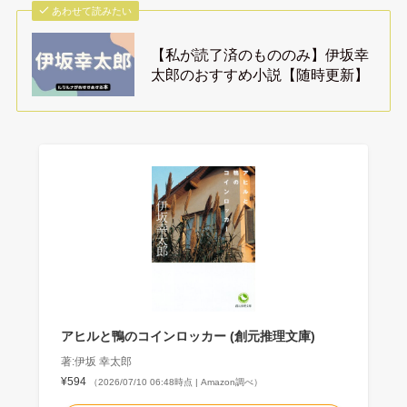
あわせて読みたい
【私が読了済のもののみ】伊坂幸
太郎のおすすめ小説【随時更新】
アヒルと鴨のコインロッカー (創元推理文庫)
著:伊坂 幸太郎
¥594
（2026/07/10 06:48時点 | Amazon調べ）