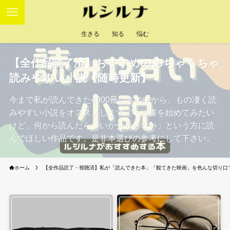
生きる
知る
悩む
【全作品読了済】おすすめのめちゃくちゃ
読みやすい小説【随時更新】
今まで私が読んできた4000冊の本の中から、もの凄く読
みやすい小説をオススメします。「読書を始めてみたい
けど、何から読んだらいいか分からない」という方に読
んでほしい作品です。是非本選びの参考にして下さい。
ホーム
【全作品読了・視聴済】私が「読んできた本」「観てきた映画」を色んな切り口