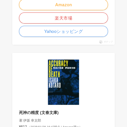
Amazon
楽天市場
Yahooショッピング
ポチップ
死神の精度 (文春文庫)
著:伊坂 幸太郎
¥612
（2025/01/28 16:47時点 | Amazon調べ）