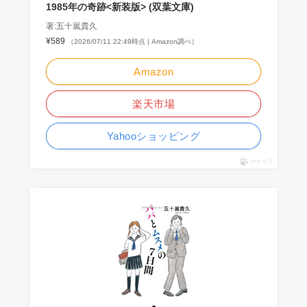
1985年の奇跡<新装版> (双葉文庫)
著:五十嵐貴久
¥589
（2026/07/11 22:49時点 | Amazon調べ）
Amazon
楽天市場
Yahooショッピング
ポチップ