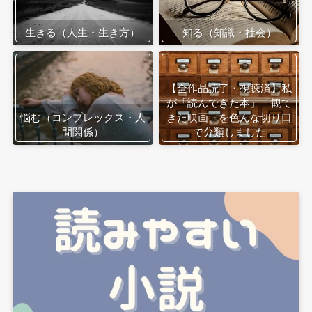
生きる（人生・生き方）
知る（知識・社会）
【全作品読了・視聴済】私
が「読んできた本」「観て
悩む（コンプレックス・人
きた映画」を色んな切り口
間関係）
で分類しました