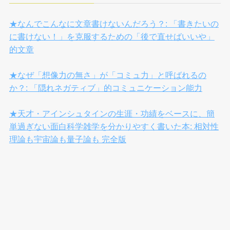
★なんでこんなに文章書けないんだろう？: 「書きたいの
に書けない！」を克服するための「後で直せばいいや」
的文章
★なぜ「想像力の無さ」が「コミュ力」と呼ばれるの
か？: 「隠れネガティブ」的コミュニケーション能力
★天才・アインシュタインの生涯・功績をベースに、簡
単過ぎない面白科学雑学を分かりやすく書いた本: 相対性
理論も宇宙論も量子論も 完全版