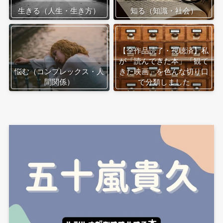
生きる（人生・生き方）
知る（知識・社会）
【全作品読了・視聴済】私
が「読んできた本」「観て
悩む（コンプレックス・人
きた映画」を色んな切り口
間関係）
で分類しました