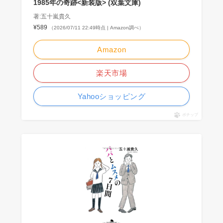
1985年の奇跡<新装版> (双葉文庫)
著:五十嵐貴久
¥589
（2026/07/11 22:49時点 | Amazon調べ）
Amazon
楽天市場
Yahooショッピング
ポチップ