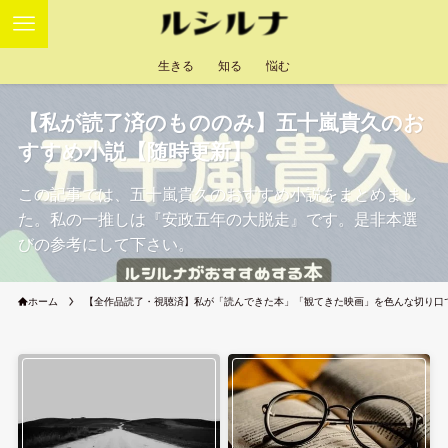
生きる
知る
悩む
【私が読了済のもののみ】五十嵐貴久のお
すすめ小説【随時更新】
この記事では、五十嵐貴久のおすすめ小説をまとめまし
た。私の一推しは『安政五年の大脱走』です。是非本選
びの参考にして下さい。
ホーム
【全作品読了・視聴済】私が「読んできた本」「観てきた映画」を色んな切り口