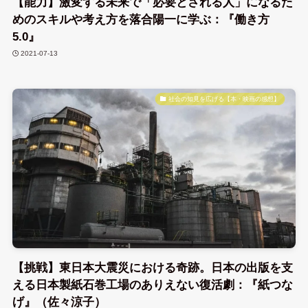
【能力】激変する未来で「必要とされる人」になるた
めのスキルや考え方を落合陽一に学ぶ：『働き方
5.0』
2021-07-13
社会の知見を広げる【本・映画の感想】
【挑戦】東日本大震災における奇跡。日本の出版を支
える日本製紙石巻工場のありえない復活劇：『紙つな
げ』（佐々涼子）