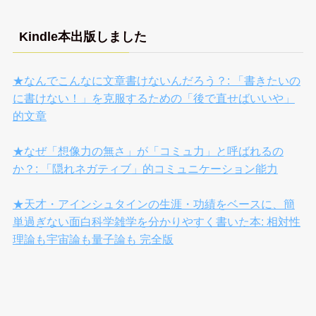
Kindle本出版しました
★なんでこんなに文章書けないんだろう？: 「書きたいの
に書けない！」を克服するための「後で直せばいいや」
的文章
★なぜ「想像力の無さ」が「コミュ力」と呼ばれるの
か？: 「隠れネガティブ」的コミュニケーション能力
★天才・アインシュタインの生涯・功績をベースに、簡
単過ぎない面白科学雑学を分かりやすく書いた本: 相対性
理論も宇宙論も量子論も 完全版