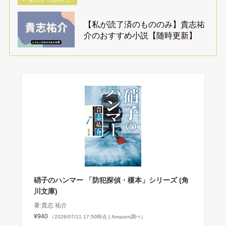
【私が読了済のもののみ】貴志祐
介のおすすめ小説【随時更新】
硝子のハンマー 「防犯探偵・榎本」シリーズ (角
川文庫)
著:貴志 祐介
¥940
（2026/07/11 17:50時点 | Amazon調べ）