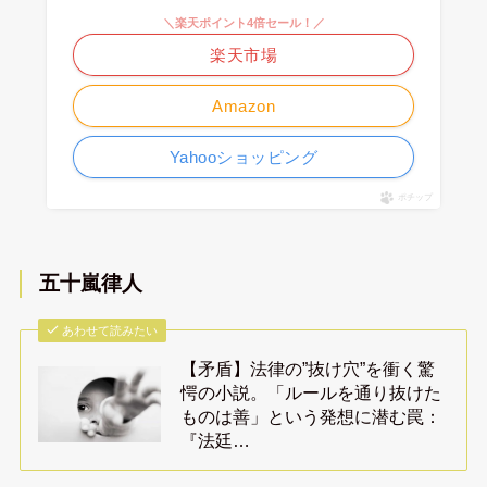
＼楽天ポイント4倍セール！／
楽天市場
Amazon
Yahooショッピング
ポチップ
五十嵐律人
あわせて読みたい
【矛盾】法律の”抜け穴”を衝く驚
愕の小説。「ルールを通り抜けた
ものは善」という発想に潜む罠：
『法廷…