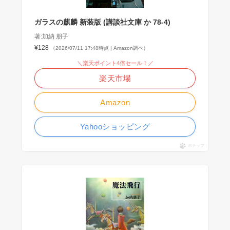
ガラスの麒麟 新装版 (講談社文庫 か 78-4)
著:加納 朋子
¥128
（2026/07/11 17:48時点 | Amazon調べ）
＼楽天ポイント4倍セール！／
楽天市場
Amazon
Yahooショッピング
ポチップ