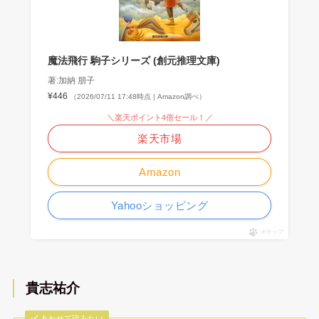
魔法飛行 駒子シリーズ (創元推理文庫)
著:加納 朋子
¥446
（2026/07/11 17:48時点 | Amazon調べ）
＼楽天ポイント4倍セール！／
楽天市場
Amazon
Yahooショッピング
ポチップ
貴志祐介
あわせて読みたい