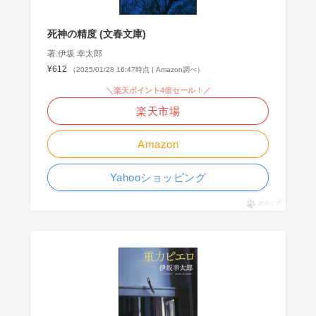
死神の精度 (文春文庫)
著:伊坂 幸太郎
¥612
（2025/01/28 16:47時点 | Amazon調べ）
＼楽天ポイント4倍セール！／
楽天市場
Amazon
Yahooショッピング
ポチップ