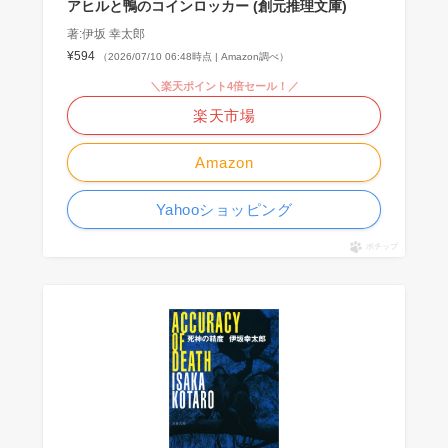
アヒルと鴨のコインロッカー (創元推理文庫)
著:伊坂 幸太郎
¥594
（2026/07/10 06:48時点 | Amazon調べ）
＼楽天ポイント4倍セール！／
楽天市場
Amazon
Yahooショッピング
ポチップ