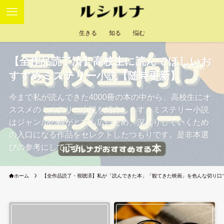
生きる
知る
悩む
【全作品読了済】高校生に読んでほしいお
すすめミステリー小説【随時更新】
今まで私が読んできた4000冊の本の中から、高校生にオ
ススメのミステリー小説を紹介します。ミステリー小説
はジャンルの幅がとても広いため、深入りしていくため
の入口になる作品をセレクトしたつもりです。是非本選
びの参考にして下さい。
ホーム
【全作品読了・視聴済】私が「読んできた本」「観てきた映画」を色んな切り口