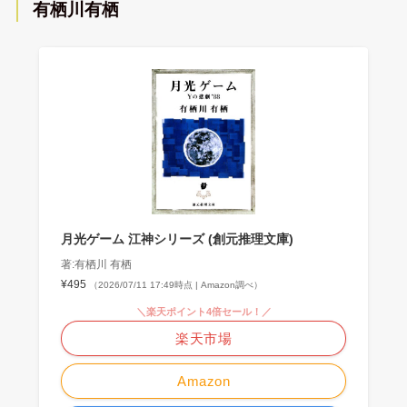
有栖川有栖
月光ゲーム 江神シリーズ (創元推理文庫)
著:有栖川 有栖
¥495
（2026/07/11 17:49時点 | Amazon調べ）
＼楽天ポイント4倍セール！／
楽天市場
Amazon