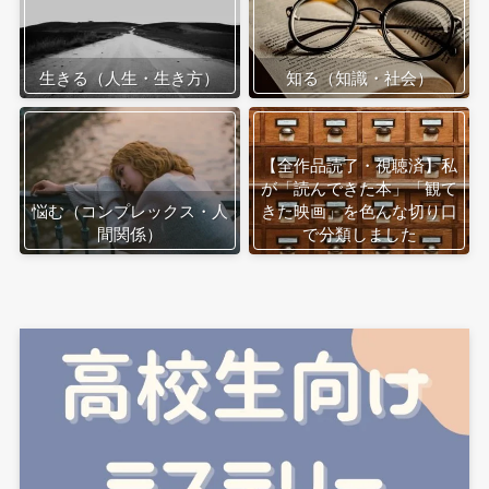
生きる（人生・生き方）
知る（知識・社会）
【全作品読了・視聴済】私
が「読んできた本」「観て
悩む（コンプレックス・人
きた映画」を色んな切り口
間関係）
で分類しました