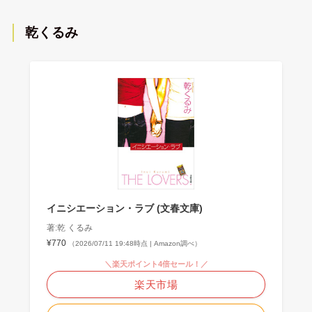
乾くるみ
イニシエーション・ラブ (文春文庫)
著:乾 くるみ
¥770
（2026/07/11 19:48時点 | Amazon調べ）
＼楽天ポイント4倍セール！／
楽天市場