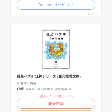
Yahooショッピング
ポチップ
孤島パズル 江神シリーズ (創元推理文庫)
著:有栖川 有栖
¥495
（2026/07/11 17:49時点 | Amazon調べ）
＼楽天ポイント4倍セール！／
楽天市場