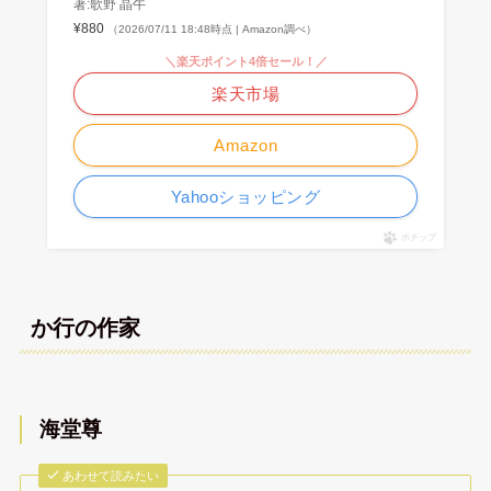
著:歌野 晶午
¥880
（2026/07/11 18:48時点 | Amazon調べ）
＼楽天ポイント4倍セール！／
楽天市場
Amazon
Yahooショッピング
ポチップ
か行の作家
海堂尊
あわせて読みたい