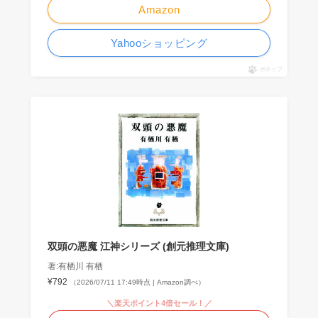
Amazon
Yahooショッピング
ポチップ
双頭の悪魔 江神シリーズ (創元推理文庫)
著:有栖川 有栖
¥792
（2026/07/11 17:49時点 | Amazon調べ）
＼楽天ポイント4倍セール！／