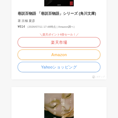
巷説百物語 「巷説百物語」シリーズ (角川文庫)
著:京極 夏彦
¥614
（2026/07/11 17:48時点 | Amazon調べ）
＼楽天ポイント4倍セール！／
楽天市場
Amazon
Yahooショッピング
ポチップ