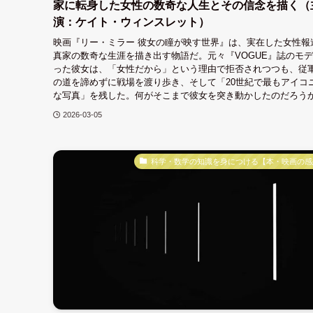
家に転身した女性の数奇な人生とその信念を描く（
演：ケイト・ウィンスレット）
映画『リー・ミラー 彼⼥の瞳が映す世界』は、実在した女性報
真家の数奇な生涯を描き出す物語だ。元々『VOGUE』誌のモ
った彼女は、「女性だから」という理由で拒否されつつも、従
の道を諦めずに戦場を渡り歩き、そして「20世紀で最もアイコ
な写真」を残した。何がそこまで彼女を突き動かしたのだろう
2026-03-05
科学・数学の知識を身につける【本・映画の感