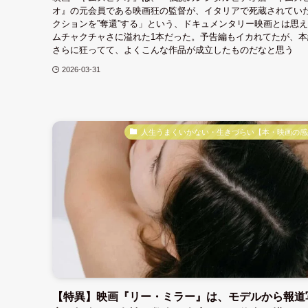
オ』の元会員である映画狂の監督が、イタリアで死蔵されてい
クションを”奪還”する」という、ドキュメンタリー映画とは思
ムチャクチャさに溢れた1本だった。予告編もイカれてたが、本
さらに狂ってて、よくこんな作品が成立したものだなと思う
2026-03-31
人生うまくいかない・生きづらい【本・映画の感
【特異】映画『リー・ミラー』は、モデルから報道