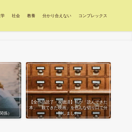
数学
社会
教養
分かり合えない
コンプレックス
【全作品読了・視聴済】私が「読んできた
本」「観てきた映画」を色んな切り口で分
関係）
類しました