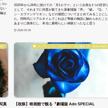
たコレ
2025年から26年に掛けての「月1エヴァ」という企画を1つの区切
えない
として、それまでに何度か観てきた新劇場版『序』『破』『Q』『
編は
ン・エヴァンゲリオン』などの感想についてまとめてみることにし
た。同時代にリアルタイムでこれほど弩級の物語に触れられたこと
あまりに僥倖だし、本当に素晴らしい体験だったなと思う
2026-03-30
想】
コンプレックス・ネガティブ・自己嫌悪【本・映画の感想
写真
【祝祭】映画館で観る『劇場版 Ado SPECIAL