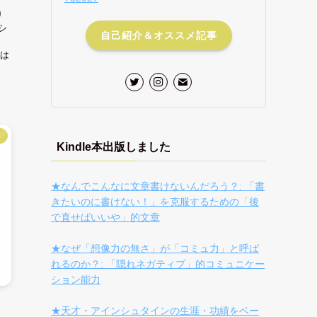
り
シ
自己紹介＆オススメ記事
は
】
Kindle本出版しました
★なんでこんなに文章書けないんだろう？: 「書
きたいのに書けない！」を克服するための「後
で直せばいいや」的文章
★なぜ「想像力の無さ」が「コミュ力」と呼ば
れるのか？: 「隠れネガティブ」的コミュニケー
ション能力
★天才・アインシュタインの生涯・功績をベー