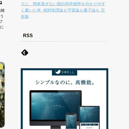
ね
スに、簡単過ぎない面白科学雑学を分かりやす
く書いた本: 相対性理論も宇宙論も量子論も 完
素晴
う
全版
フ
に
RSS
】