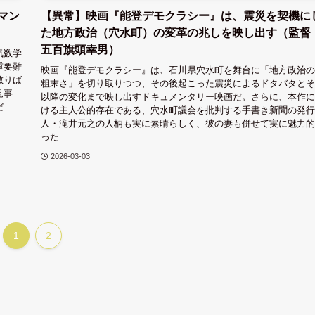
マン
【異常】映画『能登デモクラシー』は、震災を契機に
た地方政治（穴水町）の変革の兆しを映し出す（監督
五百旗頭幸男）
気数学
重要難
映画『能登デモクラシー』は、石川県穴水町を舞台に「地方政治の
散りば
粗末さ」を切り取りつつ、その後起こった震災によるドタバタとそ
見事
以降の変化まで映し出すドキュメンタリー映画だ。さらに、本作に
だ
ける主人公的存在である、穴水町議会を批判する手書き新聞の発行
人・滝井元之の人柄も実に素晴らしく、彼の妻も併せて実に魅力的
った
2026-03-03
1
2