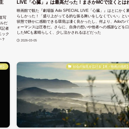
主
LIVE「心臓」』は最高だった！まさかMCで泣くとは
映画館で観た『劇場版 Ado SPECIAL LIVE「心臓」』はとにかく
らしかった！「盛り上がってる的な振る舞いをしなくていい」とい
道写
状態で静かに感動できる環境は凄く良かったし、何より、Adoのパ
デルだ
ォーマンスは圧巻だ。さらに、自身の想いや他者への感謝などを口
軍記者
したMCも素晴らしく、少し泣かされるほどだった
ニック
か？
2026-03-05
想】
社会の知見を広げる【本・映画の感想