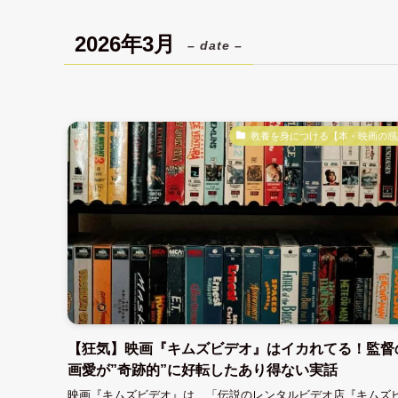
2026年3月
– date –
教養を身につける【本・映画の感
【狂気】映画『キムズビデオ』はイカれてる！監督
画愛が”奇跡的”に好転したあり得ない実話
映画『キムズビデオ』は、「伝説のレンタルビデオ店『キムズ