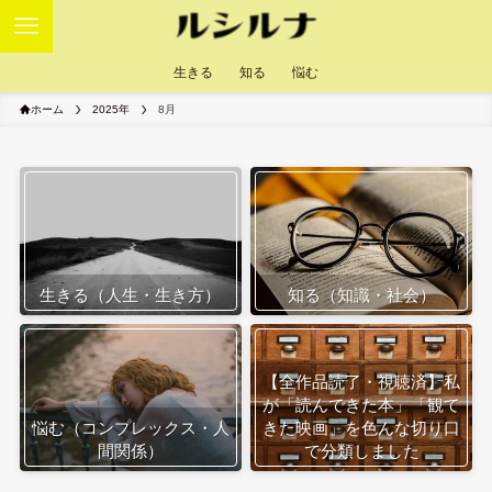
生きる
知る
悩む
ホーム
2025年
8月
生きる（人生・生き方）
知る（知識・社会）
【全作品読了・視聴済】私
が「読んできた本」「観て
悩む（コンプレックス・人
きた映画」を色んな切り口
間関係）
で分類しました