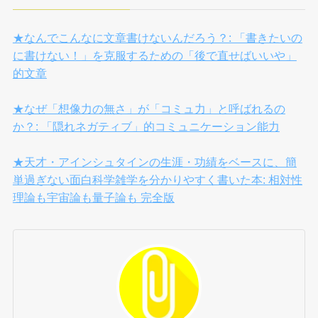
★なんでこんなに文章書けないんだろう？: 「書きたいの
に書けない！」を克服するための「後で直せばいいや」
的文章
★なぜ「想像力の無さ」が「コミュ力」と呼ばれるの
か？: 「隠れネガティブ」的コミュニケーション能力
★天才・アインシュタインの生涯・功績をベースに、簡
単過ぎない面白科学雑学を分かりやすく書いた本: 相対性
理論も宇宙論も量子論も 完全版