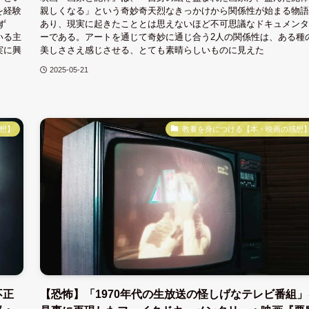
を経験
親しくなる」という奇妙奇天烈なきっかけから関係性が始まる物語
ず
あり、現実に起きたこととは思えないほど不可思議なドキュメンタ
いる主
ーである。アートを通じて奇妙に通じ合う2人の関係性は、ある種
実に興
美しささえ感じさせる、とても素晴らしいものに見えた
2025-05-21
想】
教養を身につける【本・映画の感想
不正
【恐怖】「1970年代の生放送の怪しげなテレビ番組」