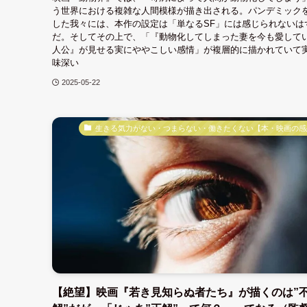
う世界における複雑な人間模様が描き出される。パンデミック
した我々には、本作の設定は「単なるSF」には感じられないは
だ。そしてその上で、「『動物化してしまった妻を今も愛して
人公』が見せる実にややこしい感情」が複層的に描かれていて
味深い
2025-05-22
生きる気力がない・つまらない・働きたくない【本・映画の感
【絶望】映画『若き見知らぬ者たち』が描くのは”