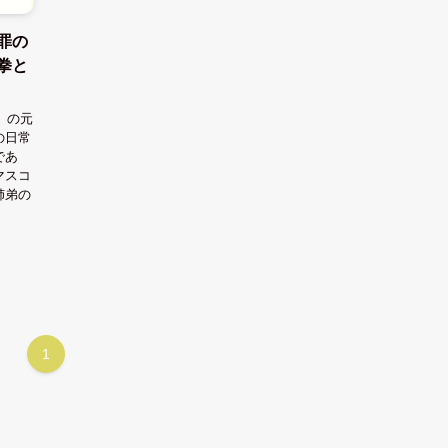
罪の
拳と
」の元
の日常
であ
マスコ
姉弟の
1