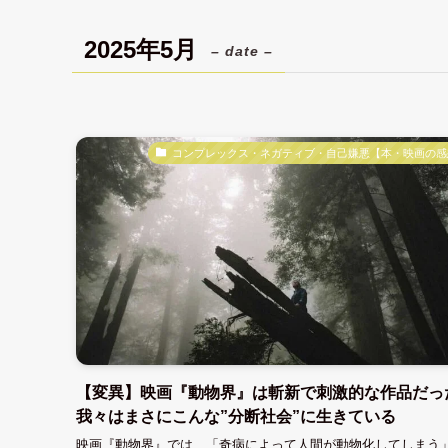
2025年5月
– date –
コンプレックス・ネガティブ・自己嫌悪【本・映画の感
【変異】映画『動物界』は斬新で刺激的な作品だっ
我々はまさにこんな”分断社会”に生きている
映画『動物界』では、「奇病によって人間が動物化してしまう