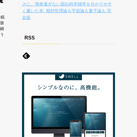
魔
スに、簡単過ぎない面白科学雑学を分かりやす
く書いた本: 相対性理論も宇宙論も量子論も 完
番組
全版
放
細
う
RSS