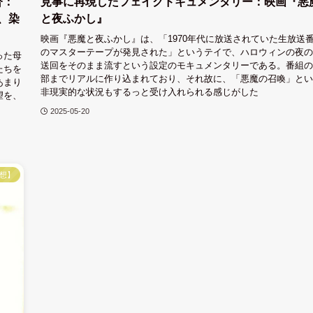
督：
見事に再現したフェイクドキュメンタリー：映画『悪
、染
と夜ふかし』
映画『悪魔と夜ふかし』は、「1970年代に放送されていた生放送
のマスターテープが発見された」というテイで、ハロウィンの夜の
った母
送回をそのまま流すという設定のモキュメンタリーである。番組の
たちを
部までリアルに作り込まれており、それ故に、「悪魔の召喚」とい
あまり
非現実的な状況もするっと受け入れられる感じがした
望を、
2025-05-20
想】