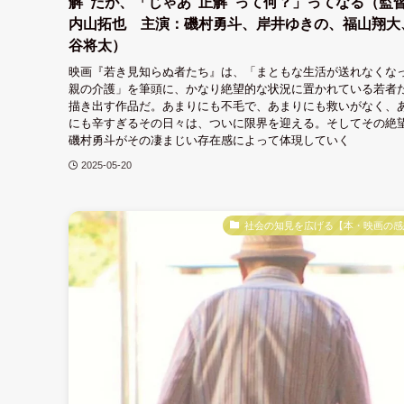
解”だが、「じゃあ”正解”って何？」ってなる（監
内山拓也 主演：磯村勇斗、岸井ゆきの、福山翔大
谷将太）
映画『若き見知らぬ者たち』は、「まともな生活が送れなくな
親の介護」を筆頭に、かなり絶望的な状況に置かれている若者
描き出す作品だ。あまりにも不毛で、あまりにも救いがなく、
にも辛すぎるその日々は、ついに限界を迎える。そしてその絶
磯村勇斗がその凄まじい存在感によって体現していく
2025-05-20
社会の知見を広げる【本・映画の感