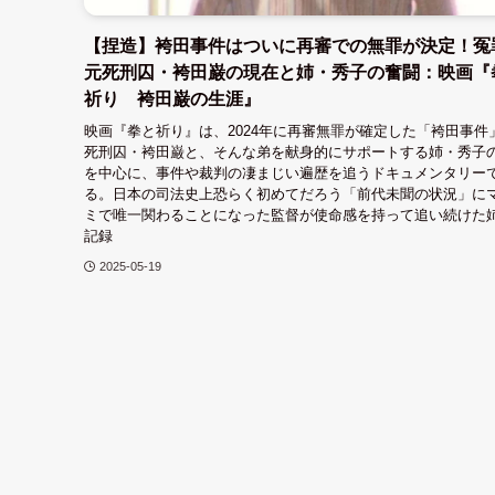
【捏造】袴田事件はついに再審での無罪が決定！冤
元死刑囚・袴田巌の現在と姉・秀子の奮闘：映画『
祈り 袴田巌の生涯』
映画『拳と祈り』は、2024年に再審無罪が確定した「袴田事件
死刑囚・袴田巌と、そんな弟を献身的にサポートする姉・秀子
を中心に、事件や裁判の凄まじい遍歴を追うドキュメンタリー
る。日本の司法史上恐らく初めてだろう「前代未聞の状況」に
ミで唯一関わることになった監督が使命感を持って追い続けた
記録
2025-05-19