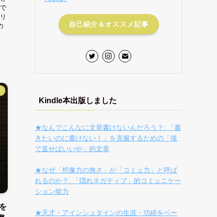
で
リ
自己紹介＆オススメ記事
の
】
Kindle本出版しました
★なんでこんなに文章書けないんだろう？: 「書
きたいのに書けない！」を克服するための「後
で直せばいいや」的文章
★なぜ「想像力の無さ」が「コミュ力」と呼ば
れるのか？: 「隠れネガティブ」的コミュニケー
ション能力
を
★天才・アインシュタインの生涯・功績をベー