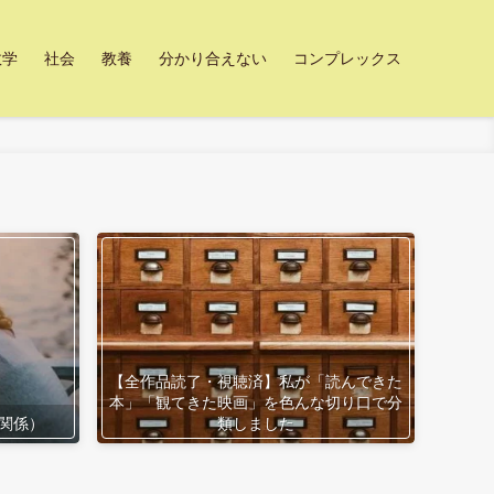
数学
社会
教養
分かり合えない
コンプレックス
【全作品読了・視聴済】私が「読んできた
本」「観てきた映画」を色んな切り口で分
関係）
類しました