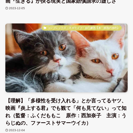
画『生きる』が抉る現実と国家賠償請求の虚しさ
2023-12-05
コンプレックス・ネガティブ・自己嫌悪【本・映画の感想】
【理解】「多様性を受け入れる」とか言ってるヤツ、
映画『炎上する君』でも観て「何も見てない」って知
れ（監督：ふくだももこ 原作：西加奈子 主演：う
らじぬの、ファーストサマーウイカ）
2023-12-04