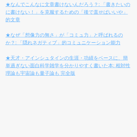
★なんでこんなに文章書けないんだろう？: 「書きたいの
に書けない！」を克服するための「後で直せばいいや」
的文章
★なぜ「想像力の無さ」が「コミュ力」と呼ばれるの
か？: 「隠れネガティブ」的コミュニケーション能力
★天才・アインシュタインの生涯・功績をベースに、簡
単過ぎない面白科学雑学を分かりやすく書いた本: 相対性
理論も宇宙論も量子論も 完全版