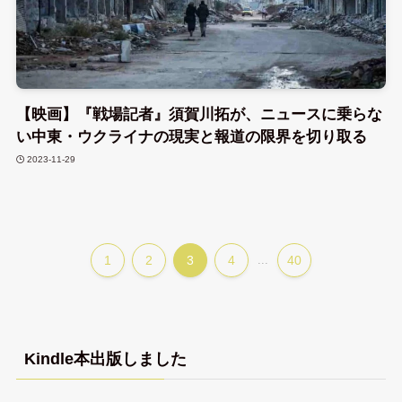
【映画】『戦場記者』須賀川拓が、ニュースに乗らな
い中東・ウクライナの現実と報道の限界を切り取る
2023-11-29
1
2
3
4
...
40
Kindle本出版しました