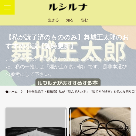
生きる
知る
悩む
【私が読了済のもののみ】舞城王太郎のお
すすめ小説【随時更新】
この記事では、舞城王太郎のおすすめ小説をまとめまし
た。私の一推しは『煙か土か食い物』です。是非本選び
の参考にして下さい。
ホーム
【全作品読了・視聴済】私が「読んできた本」「観てきた映画」を色んな切り口