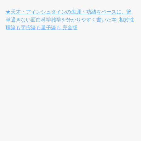
★天才・アインシュタインの生涯・功績をベースに、簡
単過ぎない面白科学雑学を分かりやすく書いた本: 相対性
理論も宇宙論も量子論も 完全版