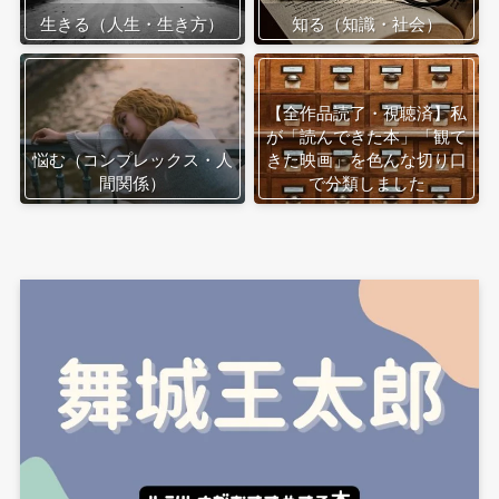
生きる（人生・生き方）
知る（知識・社会）
【全作品読了・視聴済】私
が「読んできた本」「観て
悩む（コンプレックス・人
きた映画」を色んな切り口
間関係）
で分類しました