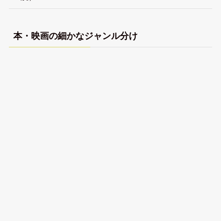
本・映画の細かなジャンル分け
【全作品視聴済】私が観てきた映画（フィクショ
ン）を色んな切り口で分類しました
【全作品視聴済】私が観てきたドキュメンタリー映
画を色んな切り口で分類しました
【全作品読了済】私が読んできた小説を色んな切り
口で分類しました
【全作品読了済】私が読んできたノンフィクション・
教養書を色んな切り口で分類しました
【全作品読了済】私が読んできたエッセイ・コミッ
ク・自己啓発本を色んな切り口で分類しました